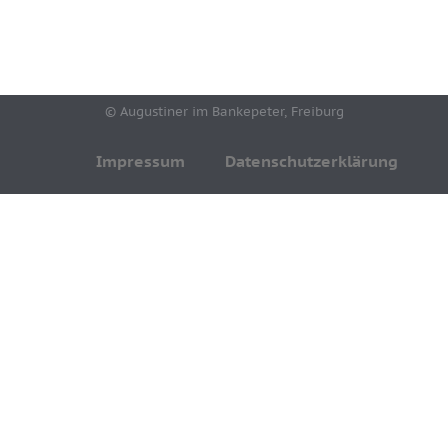
* ausgenommen sind Sonntage die zugleich
Feiertage sind
© Augustiner im Bankepeter, Freiburg
Impressum
Datenschutzerklärung